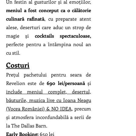
Un festin al gusturilor și al emoțiilor,
meniul a fost conceput ca o călătorie
culinară rafinată
, cu preparate atent
alese, deserturi care aduc un strop de
magie și
cocktails spectaculoase,
perfecte pentru a întâmpina noul an
cu stil.
Costuri
Prețul pachetului pentru seara de
Revelion este de
690 lei/persoană
și
include meniul complet, desertul,
băuturile, muzica live cu Ioana Neagu
(Vocea României) & NO IDEA
, precum
și atmosfera inconfundabilă a serii de
la The Dallas Barn.
Early Booking:
650 lei