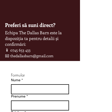
Preferi să suni direct?
Echipa The Dallas Barn este la
dispoziția ta pentru detalii și
confirmări:
📱
0745 653 433
📧
thedallasbarn@gmail.com
Formular
Nume
*
Prenume
*