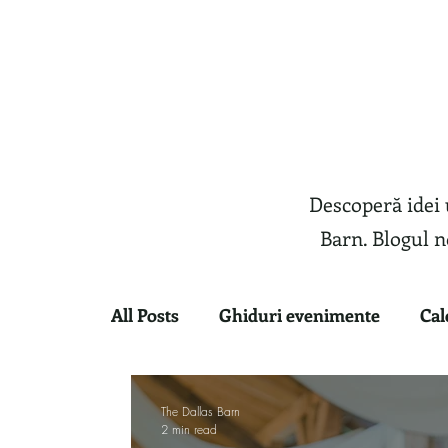
Descoperă idei 
Barn. Blogul n
All Posts
Ghiduri evenimente
Cal
Evenimente Corporate
Evenimen
The Dallas Barn
2 min read