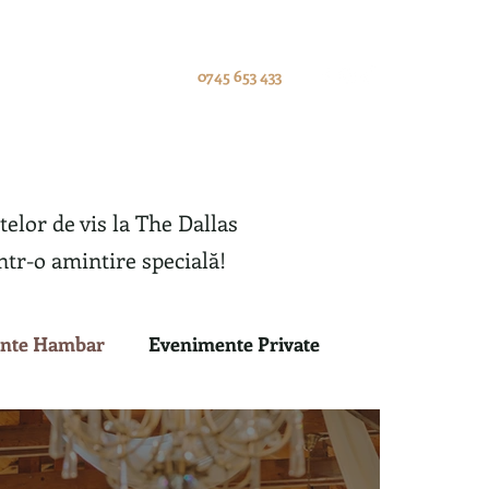
oniale
Blog
Contact
0745 653 433
elor de vis la The Dallas
ntr-o amintire specială!
nte Hambar
Evenimente Private