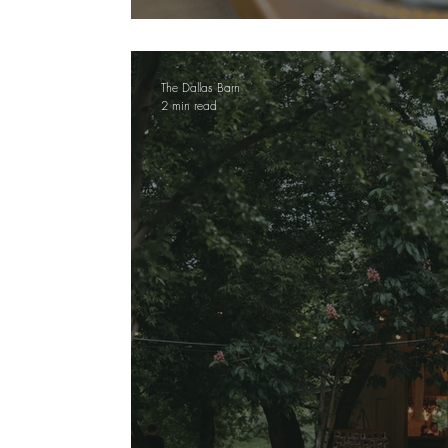
Cum arată un botez la hamb
The Dallas Barn
2 min read