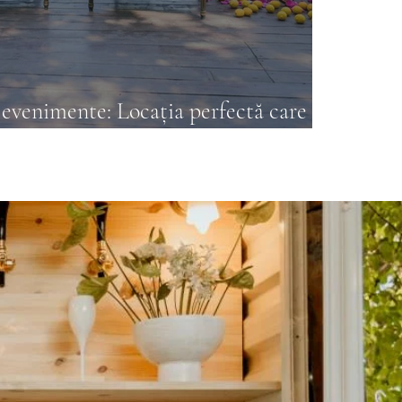
venimente: Locația perfectă care
re ocazie într-o experiență de neuitat