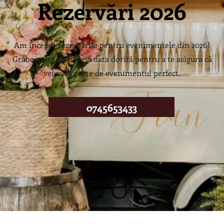
Rezervări 2026
Am început rezervările pentru evenimentele din 2026!
Grăbește-te să-ți alegi data dorită pentru a te asigura că
vei avea parte de evenimentul perfect.
0745653433