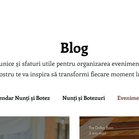
Evenimente
Despre noi
Galerie Foto
Testim
Blog
unice și sfaturi utile pentru organizarea eveniment
ostru te va inspira să transformi fiecare moment î
endar Nunți și Botez
Nunți și Botezuri
Evenime
te Ponton
The Dallas Barn
3 min read