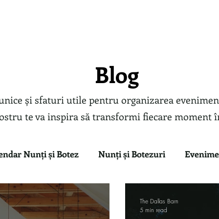
Evenimente
Despre noi
Galerie Foto
Testim
Blog
unice și sfaturi utile pentru organizarea eveniment
ostru te va inspira să transformi fiecare moment î
endar Nunți și Botez
Nunți și Botezuri
Evenime
te Ponton
The Dallas Barn
5 min read