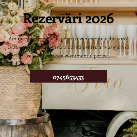
Rezervări 2026
Am început rezervările pentru evenimentele din 2026!
Grăbește-te să-ți alegi data dorită pentru a te asigura că
vei avea parte de evenimentul perfect.
0745653433