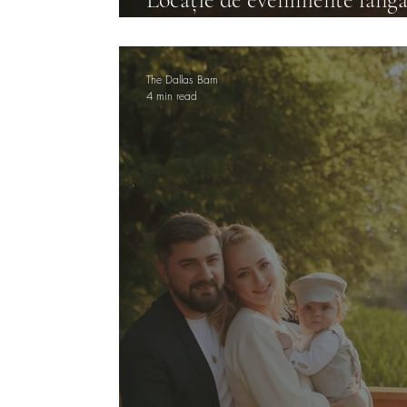
cauți și de ce contează zona
The Dallas Barn
4 min read