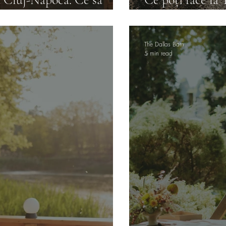
?
fiecare tip de 
The Dallas Barn
5 min read