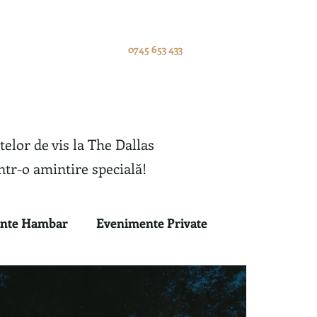
oniale
Blog
Contact
0745 653 433
elor de vis la The Dallas
ntr-o amintire specială!
nte Hambar
Evenimente Private