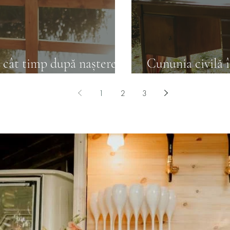
a cât timp după naștere se
Cununia civilă î
frecvente
1
2
3