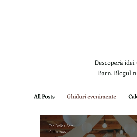
Descoperă idei 
Barn. Blogul n
All Posts
Ghiduri evenimente
Cal
Evenimente Corporate
Evenimen
The Dallas Barn
4 min read