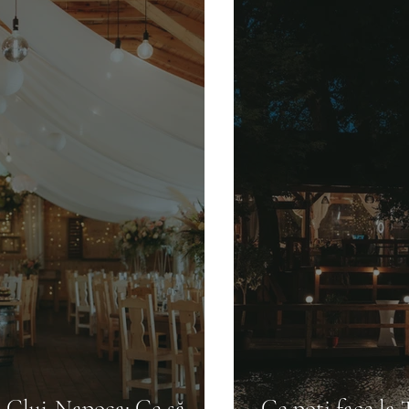
ă Cluj-Napoca: Ce să
Ce poți face la