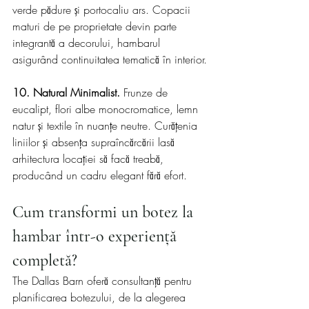
verde pădure și portocaliu ars. Copacii 
maturi de pe proprietate devin parte 
integrantă a decorului, hambarul 
asigurând continuitatea tematică în interior.
10. Natural Minimalist.
 Frunze de 
eucalipt, flori albe monocromatice, lemn 
natur și textile în nuanțe neutre. Curățenia 
liniilor și absența supraîncărcării lasă 
arhitectura locației să facă treabă, 
producând un cadru elegant fără efort.
Cum transformi un botez la 
hambar într-o experiență 
completă?
The Dallas Barn oferă consultanță pentru 
planificarea botezului, de la alegerea 