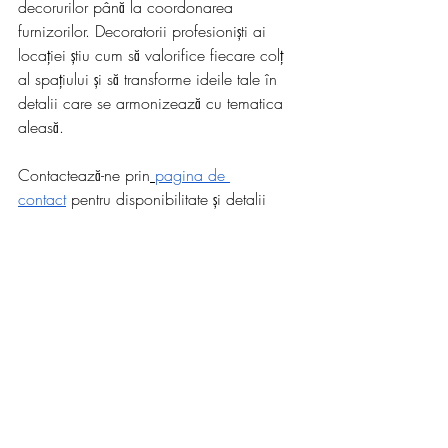
decorurilor până la coordonarea 
furnizorilor. Decoratorii profesioniști ai 
locației știu cum să valorifice fiecare colț 
al spațiului și să transforme ideile tale în 
detalii care se armonizează cu tematica 
aleasă.
Contactează-ne prin
pagina de 
contact
 pentru disponibilitate și detalii 
despre pachete.
Cu drag, 
Echipa The Dallas Barn
Nunți și Botezuri