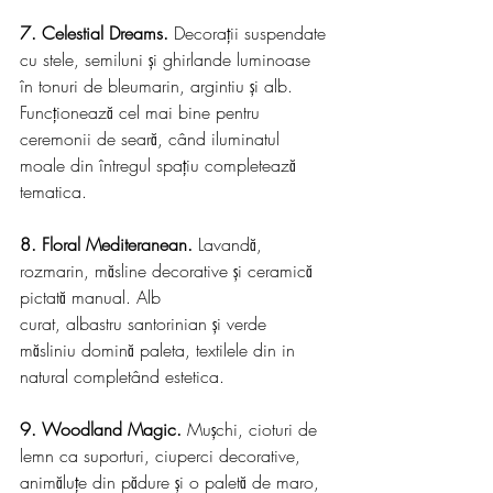
7. Celestial Dreams.
 Decorații suspendate 
cu stele, semiluni și ghirlande luminoase 
în tonuri de bleumarin, argintiu și alb. 
Funcționează cel mai bine pentru 
ceremonii de seară, când iluminatul 
moale din întregul spațiu completează 
tematica.
8. Floral Mediteranean.
 Lavandă, 
rozmarin, măsline decorative și ceramică 
pictată manual. Alb 
curat, albastru santorinian și verde 
măsliniu domină paleta, textilele din in 
natural completând estetica.
9. Woodland Magic.
 Mușchi, cioturi de 
lemn ca suporturi, ciuperci decorative, 
animăluțe din pădure și o paletă de maro, 