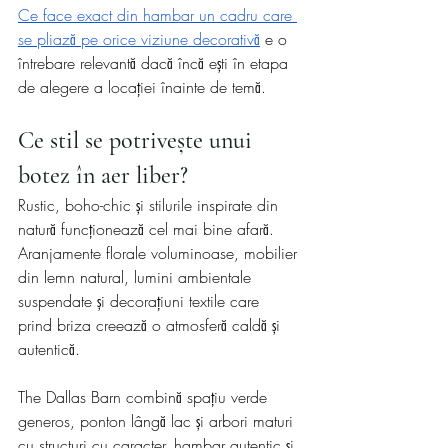
Ce face exact din hambar un cadru care 
se pliază pe orice viziune decorativă
 e o 
întrebare relevantă dacă încă ești în etapa 
de alegere a locației înainte de temă.
Ce stil se potrivește unui 
botez în aer liber?
Rustic, boho-chic și stilurile inspirate din 
natură funcționează cel mai bine afară. 
Aranjamente florale voluminoase, mobilier 
din lemn natural, lumini ambientale 
suspendate și decorațiuni textile care 
prind briza creează o atmosferă caldă și 
autentică.
The Dallas Barn combină spațiu verde 
generos, ponton lângă lac și arbori maturi 
cu structuri cu caracter, hambar autentic și 