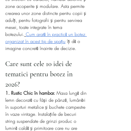
zone acoperite și modulare. Asta permite 
crearea unor zone distincte pentru copii și 
adulți, pentru fotografii și pentru servirea 
mesei, toate integrate în tema 
botezului.
Cum arată în practică un botez 
organizat în acest tip de spațiu
 îți dă o 
imagine concretă înainte de decizie.
Care sunt cele 10 idei de 
tematici pentru botez în 
2026?
1. Rustic Chic în hambar.
 Masa lungă din 
lemn decorată cu fâșii de pânză, lumânări 
în suporturi metalice și buchete campestre 
în vaze vintage. Instalațiile de becuri 
string suspendate de grinzi produc o 
lumină caldă și primitoare care nu are 