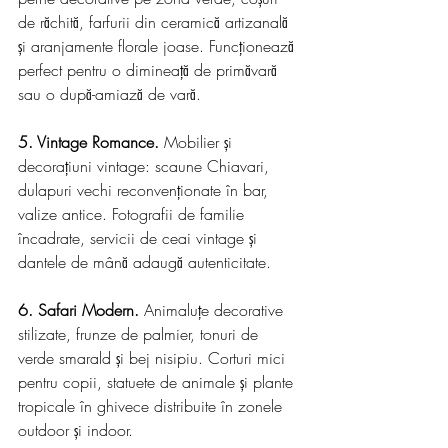
de răchită, farfurii din ceramică artizanală 
și aranjamente florale joase. Funcționează 
perfect pentru o dimineață de primăvară 
sau o după-amiază de vară.
5. Vintage Romance.
 Mobilier și 
decorațiuni vintage: scaune Chiavari, 
dulapuri vechi reconvenționate în bar, 
valize antice. Fotografii de familie 
încadrate, servicii de ceai vintage și 
dantele de mână adaugă autenticitate.
6. Safari Modern.
 Animaluțe decorative 
stilizate, frunze de palmier, tonuri de 
verde smarald și bej nisipiu. Corturi mici 
pentru copii, statuete de animale și plante 
tropicale în ghivece distribuite în zonele 
outdoor și indoor.