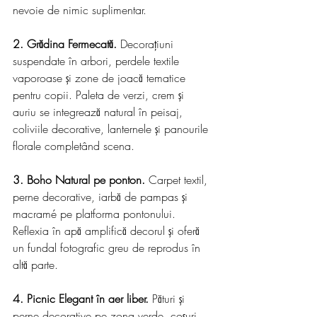
nevoie de nimic suplimentar.
2. Grădina Fermecată.
 Decorațiuni 
suspendate în arbori, perdele textile 
vaporoase și zone de joacă tematice 
pentru copii. Paleta de verzi, crem și 
auriu se integrează natural în peisaj, 
coliviile decorative, lanternele și panourile 
florale completând scena.
3. Boho Natural pe ponton.
 Carpet textil, 
perne decorative, iarbă de pampas și 
macramé pe platforma pontonului. 
Reflexia în apă amplifică decorul și oferă 
un fundal fotografic greu de reprodus în 
altă parte.
4. Picnic Elegant în aer liber.
 Pături și 
perne decorative pe zona verde, coșuri 