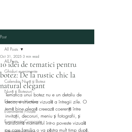
Post
All Posts
Oct 31, 2025
3 min read
All Posts
10 idei de tematici pentru
Ghiduri evenimente
botez: De la rustic chic la
Calendar Nunți și Botez
natural elegant
Nunți și Botezuri
Tematica unui botez nu e un detaliu de 
Evenimente Hambar
decor, e structura vizuală a întregii zile. O 
temă bine aleasă creează coerență între 
Evenimente Private
invitații, decoruri, meniu și fotografii, și 
Evenimente Corporate
transformă momentul într-o poveste vizuală 
pe care familia o va păstra mult timp după.
Evenimente Ponton