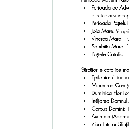
Perioada de Adv
afectează și înce
Perioada Paștelui
Joia Mare
: 9 apr
Vinerea Mare
: 1
Sâmbăta Mare
: 
Paștele Catolic
: 
Sărbătorile catolice ma
Epifania
: 6 ianu
Miercurea Cenușii
Duminica Floriilor
Înălțarea Domnulu
Corpus Domini
: 
Asumpta (Adormi
Ziua Tuturor Sfinți