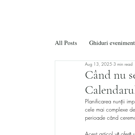
All Posts
Ghiduri evenimen
Aug 13, 2025
3 min read
Evenimente Private
Ev
Când nu se
Calendaru
Planificarea nunții imp
cele mai complexe deci
perioade când ceremoni
Acest articol vă ofer