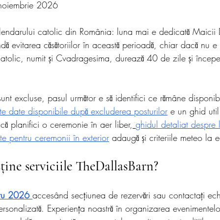
 noiembrie 2026
alendarului catolic din România: luna mai e dedicată Maicii 
ă evitarea căsătoriilor în această perioadă, chiar dacă nu e o
catolic, numit și Cvadragesima, durează 40 de zile și încep
sunt excluse, pasul următor e să identifici ce rămâne disponibi
te date disponibile după excluderea posturilor
 e un ghid uti
că planifici o ceremonie în aer liber,
ghidul detaliat despre l
e pentru ceremonii în exterior
 adaugă și criteriile meteo la 
ține serviciile TheDallasBarn?
tru 2026
accesând secțiunea de rezervări sau contactați ech
ersonalizată. Experiența noastră în organizarea evenimentelor