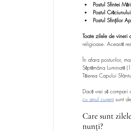
Postul Sfintei Măr
Postul Crăciunului
Postul Sfinților Ap
Toate zilele de vineri
religioase. Această res
În afara posturilor, m
Săptămâna Luminată (1
Tăierea Capului Sfânt
Dacă vrei să compari c
cu anul curent
 sunt de
Care sunt zilel
nunți?