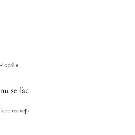
9 aprilie 
nu se fac 
clude 
restricții 