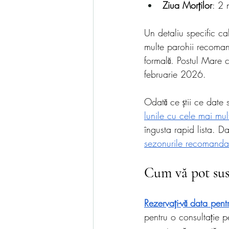
Ziua Morților
: 2
Un detaliu specific c
multe parohii recomand
formală. Postul Mare 
februarie 2026.
Odată ce știi ce date 
lunile cu cele mai mul
îngusta rapid lista. Da
sezonurile recomandat
Cum vă pot sus
Rezervați-vă data pen
pentru o consultație p