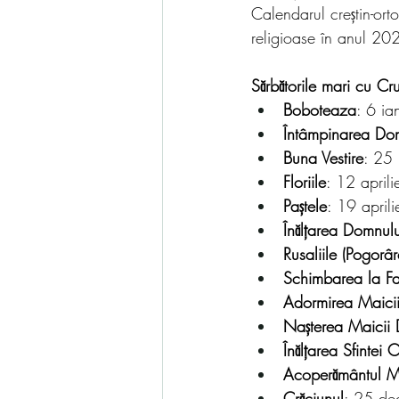
Calendarul creștin-ort
religioase în anul 20
Sărbătorile mari cu Cr
Boboteaza
: 6 i
Întâmpinarea Do
Buna Vestire
: 25
Floriile
: 12 april
Paștele
: 19 april
Înălțarea Domnulu
Rusaliile (Pogorâ
Schimbarea la Fa
Adormirea Maici
Nașterea Maicii
Înălțarea Sfintei C
Acoperământul M
Crăciunul
: 25 de