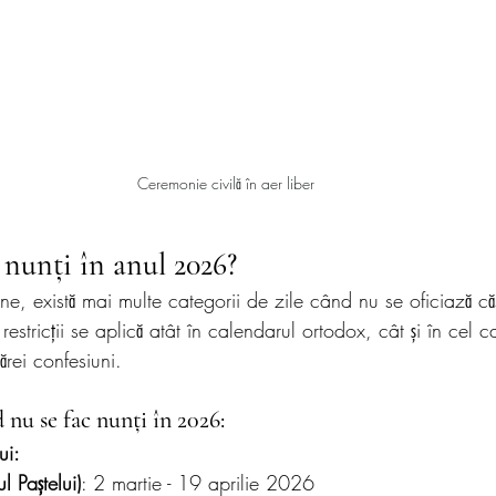
Ceremonie civilă în aer liber
 nunți în anul 2026?
ine, există mai multe categorii de zile când nu se oficiază căs
stricții se aplică atât în calendarul ortodox, cât și în cel ca
ărei confesiuni.
 nu se fac nunți în 2026:
ui:
l Paștelui)
: 2 martie - 19 aprilie 2026