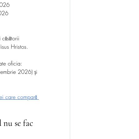
2026
2026
căsătorii 
Iisus Hristos.
te oficia: 
tembrie 2026) și 
cei care compară 
 nu se fac 