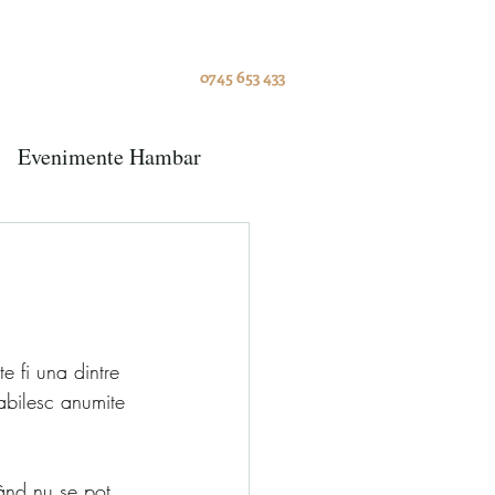
oniale
Blog
Contact
0745 653 433
Evenimente Hambar
te fi una dintre 
tabilesc anumite 
ând nu se pot 