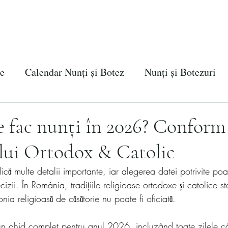
Evenimente
Despre noi
Galerie Foto
Testim
te
Calendar Nunți și Botez
Nunți și Botezuri
enimente Corporate
Evenimente Ponton
 fac nunți în 2026? Conform
lui Ortodox & Catolic
lică multe detalii importante, iar alegerea datei potrivite poa
zii. În România, tradițiile religioase ortodoxe și catolice s
a religioasă de căsătorie nu poate fi oficiată. 
ă un ghid complet pentru anul 2026, incluzând toate zilele c