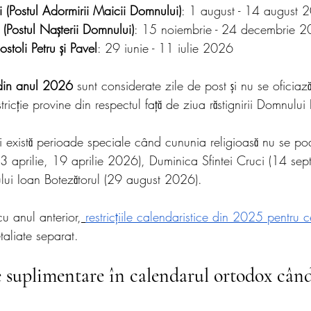
ii (Postul Adormirii Maicii Domnului)
: 1 august - 14 august 
 (Postul Nașterii Domnului)
: 15 noiembrie - 24 decembrie 
ostoli Petru și Pavel
: 29 iunie - 11 iulie 2026
 din anul 2026
 sunt considerate zile de post și nu se oficiază 
tricție provine din respectul față de ziua răstignirii Domnului 
ai există perioade speciale când cununia religioasă nu se poa
3 aprilie, 19 aprilie 2026), Duminica Sfintei Cruci (14 sep
ului Ioan Botezătorul (29 august 2026).
u anul anterior,
restricțiile calendaristice din 2025 pentru 
taliate separat.
e suplimentare în calendarul ortodox când