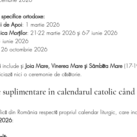
specifice ortodoxe:
ii de Apoi
: 1 martie 2026
ica Morților
: 21-22 martie 2026 și 6-7 iunie 2026
3 iunie 2026
: 26 octombrie 2026
i
 include și 
Joia Mare, Vinerea Mare și Sâmbăta Mare
 (17-1
ciază nici o ceremonie de căsătorie.
e suplimentare în calendarul catolic când 
că din România respectă propriul calendar liturgic, care in
 2026
:
ală: