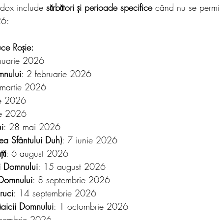
odox include 
sărbători și perioade specifice
 când nu se permit 
26:
uce Roșie:
anuarie 2026
mnului
: 2 februarie 2026
 martie 2026
ie 2026
ie 2026
i
: 28 mai 2026
rea Sfântului Duh)
: 7 iunie 2026
ță
: 6 august 2026
i Domnului
: 15 august 2026
 Domnului
: 8 septembrie 2026
ruci
: 14 septembrie 2026
aicii Domnului
: 1 octombrie 2026
cembrie 2026