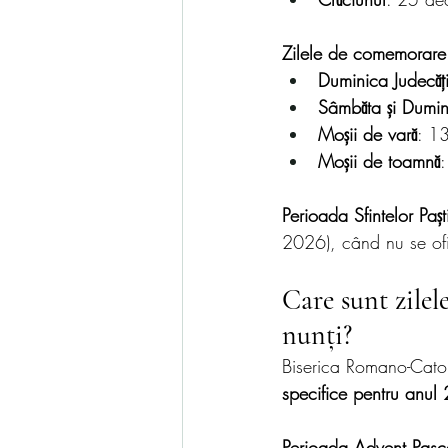
Zilele de comemorare 
Duminica Judecăț
Sâmbăta și Dumin
Moșii de vară
: 1
Moșii de toamnă
Perioada Sfintelor Pașt
2026), când nu se ofi
Care sunt zilel
nunți?
Biserica Romano-Catoli
specifice pentru anul
Perioada Advent Pasc