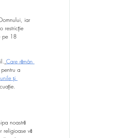
Domnului, iar 
 restricție 
e pe 18 
l.
Care rămân 
l pentru a 
unile și 
ecuație.
ipa noastră 
 religioase vă 