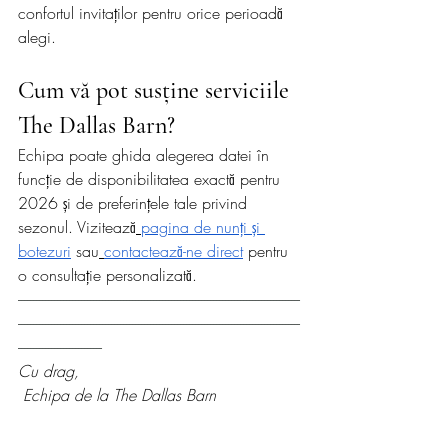
confortul invitaților pentru orice perioadă 
alegi.
Cum vă pot susține serviciile 
The Dallas Barn?
Echipa poate ghida alegerea datei în 
funcție de disponibilitatea exactă pentru 
2026 și de preferințele tale privind 
sezonul. Vizitează
pagina de nunți și 
botezuri
 sau
contactează-ne direct
 pentru 
o consultație personalizată.
----------------------------------------------------------------------------------------------
----------------------------------------------------------------------------------------------
----------------------------
Cu drag,
 Echipa de la The Dallas Barn
Calendar Nunți și Botez