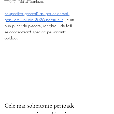
între luni ca să conteze.
Perspectiva generală asupra celor mai 
populare luni din 2026 pentru nunți
 e un 
bun punct de plecare, iar ghidul de față 
se concentrează specific pe varianta 
outdoor.
Cele mai solicitante perioade 