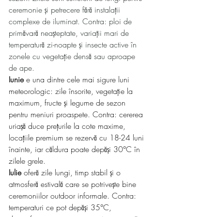
ceremonie și petrecere fără instalații 
complexe de iluminat. Contra: ploi de 
primăvară neașteptate, variații mari de 
temperatură zi-noapte și insecte active în 
zonele cu vegetație densă sau aproape 
de ape.
Iunie
 e una dintre cele mai sigure luni 
meteorologic: zile însorite, vegetație la 
maximum, fructe și legume de sezon 
pentru meniuri proaspete. Contra: cererea 
uriașă duce prețurile la cote maxime, 
locațiile premium se rezervă cu 18-24 luni 
înainte, iar căldura poate depăși 30°C în 
zilele grele.
Iulie
 oferă zile lungi, timp stabil și o 
atmosferă estivală care se potrivește bine 
ceremoniilor outdoor informale. Contra: 
temperaturi ce pot depăși 35°C, 