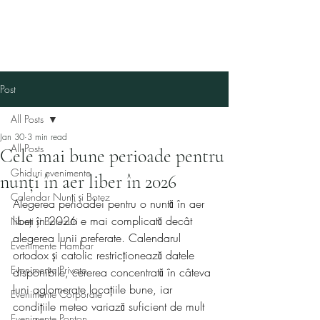
Post
All Posts
Jan 30
3 min read
All Posts
Cele mai bune perioade pentru
Ghiduri evenimente
nunți în aer liber în 2026
Calendar Nunți și Botez
Alegerea perioadei pentru o nuntă în aer 
liber în 2026 e mai complicată decât 
Nunți și Botezuri
alegerea lunii preferate. Calendarul 
Evenimente Hambar
ortodox și catolic restricționează datele 
Evenimente Private
disponibile, cererea concentrată în câteva 
luni aglomerate locațiile bune, iar 
Evenimente Corporate
condițiile meteo variază suficient de mult 
Evenimente Ponton