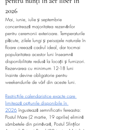
pentru nunți în aer liber în 
2026
Mai, iunie, iulie și septembrie 
concentrează majoritatea rezervărilor 
pentru ceremonii exterioare. Temperaturile 
plăcute, zilele lungi și peisajele naturale în 
floare creează cadrul ideal, dar tocmai 
popularitatea acestor luni înseamnă 
disponibilitate redusă la locații și furnizori. 
Rezervarea cu minimum 12-18 luni 
înainte devine obligatorie pentru 
weekendurile de vârf din aceste luni.
Restricțiile calendaristice exacte care 
limitează opțiunile disponibile în 
2026
 îngustează semnificativ fereastra: 
Postul Mare (2 martie, 19 aprilie) elimină 
sâmbetele din primăvară, Postul Sfinților 