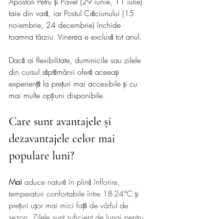
Apostoli Petru și Pavel (29 iunie, 11 iulie) 
taie din vară, iar Postul Crăciunului (15 
noiembrie, 24 decembrie) închide 
toamna târziu. Vinerea e exclusă tot anul.
Dacă ai flexibilitate, duminicile sau zilele 
din cursul săptămânii oferă aceeași 
experiență la prețuri mai accesibile și cu 
mai multe opțiuni disponibile.
Care sunt avantajele și 
dezavantajele celor mai 
populare luni? 
Mai
 aduce natură în plină înflorire, 
temperaturi confortabile între 18-24°C și 
prețuri ușor mai mici față de vârful de 
sezon. Zilele sunt suficient de lungi pentru 