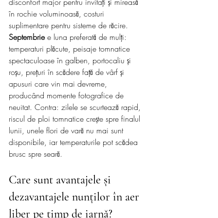
disconfort major pentru invitați și mireasă 
în rochie voluminoasă, costuri 
suplimentare pentru sisteme de răcire.
Septembrie
 e luna preferată de mulți: 
temperaturi plăcute, peisaje tomnatice 
spectaculoase în galben, portocaliu și 
roșu, prețuri în scădere față de vârf și 
apusuri care vin mai devreme, 
producând momente fotografice de 
neuitat. Contra: zilele se scurtează rapid, 
riscul de ploi tomnatice crește spre finalul 
lunii, unele flori de vară nu mai sunt 
disponibile, iar temperaturile pot scădea 
brusc spre seară.
Care sunt avantajele și 
dezavantajele nunților în aer 
liber pe timp de iarnă?