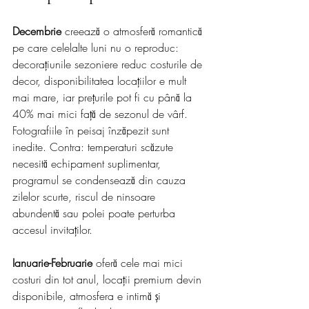
Decembrie
 creează o atmosferă romantică 
pe care celelalte luni nu o reproduc: 
decorațiunile sezoniere reduc costurile de 
decor, disponibilitatea locațiilor e mult 
mai mare, iar prețurile pot fi cu până la 
40% mai mici față de sezonul de vârf. 
Fotografiile în peisaj înzăpezit sunt 
inedite. Contra: temperaturi scăzute 
necesită echipament suplimentar, 
programul se condensează din cauza 
zilelor scurte, riscul de ninsoare 
abundentă sau polei poate perturba 
accesul invitaților.
Ianuarie-Februarie
 oferă cele mai mici 
costuri din tot anul, locații premium devin 
disponibile, atmosfera e intimă și 