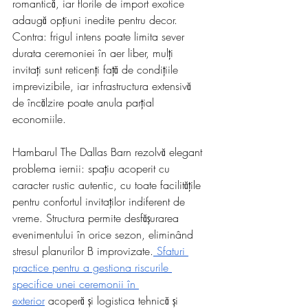
romantică, iar florile de import exotice 
adaugă opțiuni inedite pentru decor. 
Contra: frigul intens poate limita sever 
durata ceremoniei în aer liber, mulți 
invitați sunt reticenți față de condițiile 
imprevizibile, iar infrastructura extensivă 
de încălzire poate anula parțial 
economiile.
Hambarul The Dallas Barn rezolvă elegant 
problema iernii: spațiu acoperit cu 
caracter rustic autentic, cu toate facilitățile 
pentru confortul invitaților indiferent de 
vreme. Structura permite desfășurarea 
evenimentului în orice sezon, eliminând 
stresul planurilor B improvizate.
 Sfaturi 
practice pentru a gestiona riscurile 
specifice unei ceremonii în 
exterior
 acoperă și logistica tehnică și 